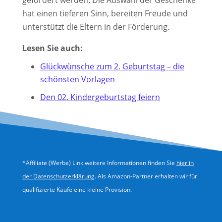
gefördert werden. Die Auswahl der Geschenke
hat einen tieferen Sinn, bereiten Freude und
unterstützt die Eltern in der Förderung.
Lesen Sie auch:
Glückwünsche zum 2. Geburtstag – die
schönsten Vorlagen
Den 02. Kindergeburtstag feiern
*Affiliate (Werbe) Link weitere Informationen finden Sie
hier in
der Datenschutzerklärung
. Als Amazon-Partner erhalten wir für
qualifizierte Käufe eine kleine Provision.