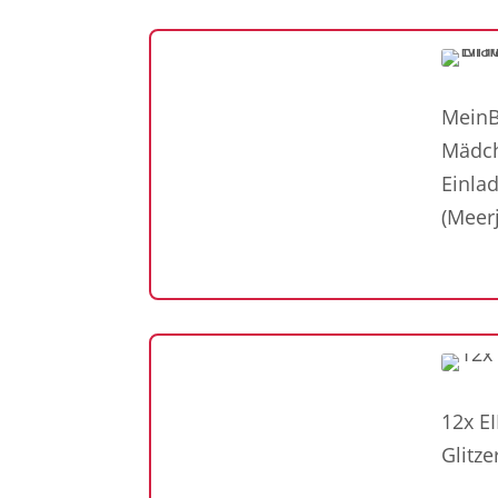
MeinB
Mädch
Einla
(Meer
12x E
Glitz