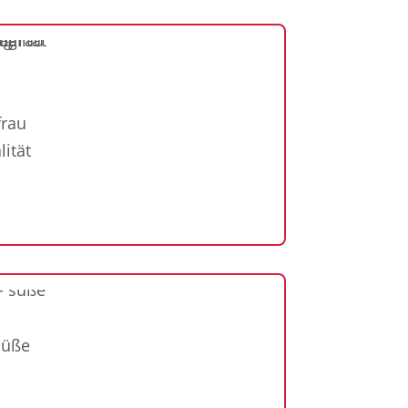
frau
ität
süße