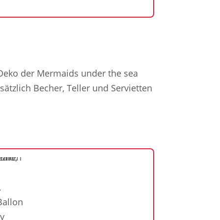
y Deko der Mermaids under the sea
ätzlich Becher, Teller und Servietten
,
Ballon
ty